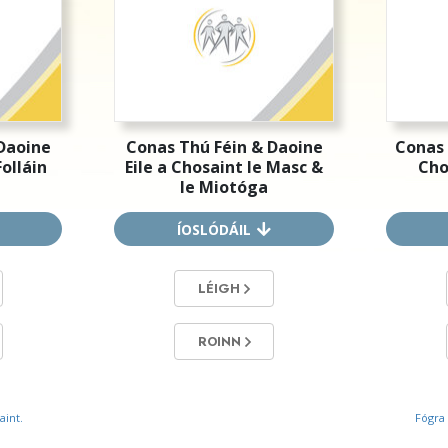
Daoine
Conas Thú Féin & Daoine
Conas 
Folláin
Eile a Chosaint le Masc &
Cho
le Miotóga
ÍOSLÓDÁIL
LÉIGH
ROINN
aint.
Fógra