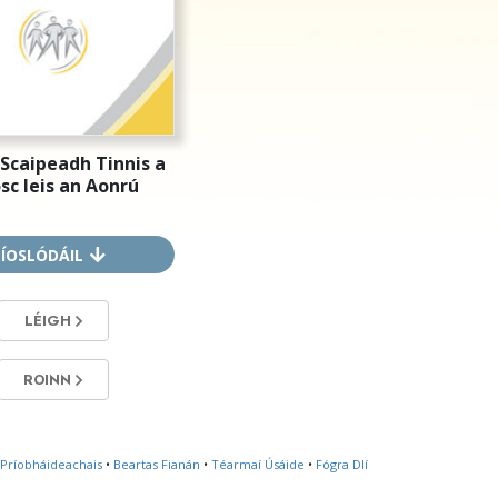
Scaipeadh Tinnis a
sc leis an Aonrú
ÍOSLÓDÁIL
LÉIGH
ROINN
 Príobháideachais
•
Beartas Fianán
•
Téarmaí Úsáide
•
Fógra Dlí