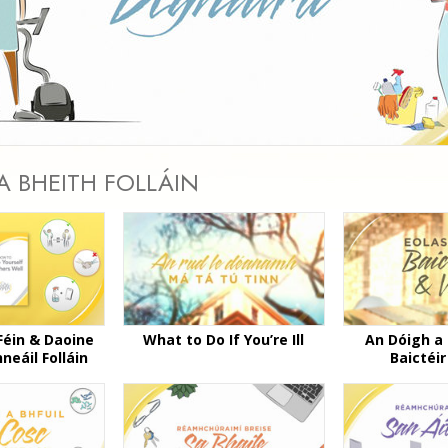
Video
 BHEITH FOLLÁIN
Féin & Daoine
What to Do If You’re Ill
An Dóigh a
nneáil Folláin
Baictéir