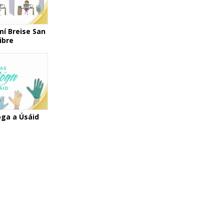
í Breise San
ibre
ga a Úsáid