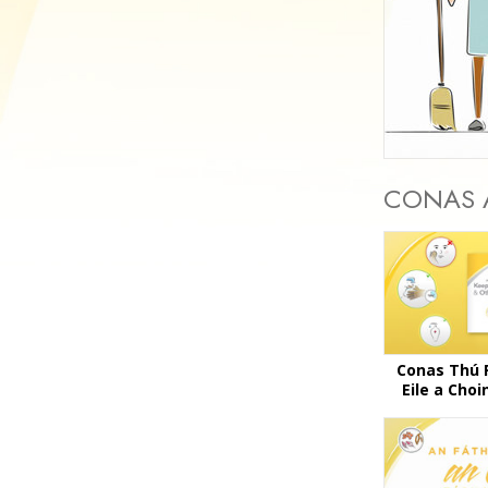
CONAS A
Conas Thú 
Eile a Choi