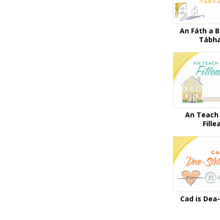
An Fáth a B
Tábh
An Teach 
Fille
Cad is Dea