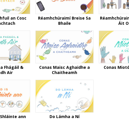
hfuil an Cosc
Réamhchúraimí Breise Sa
Réamhchúraim
achtach
Bhaile
Áit O
a Fhágáil &
Conas Maisc Aghaidhe a
Conas Miotó
adh Air
Chaitheamh
-Shláinte ann
Do Lámha a Ní