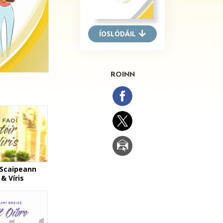
ÍOSLÓDÁIL
ROINN
 Scaipeann
 & Víris