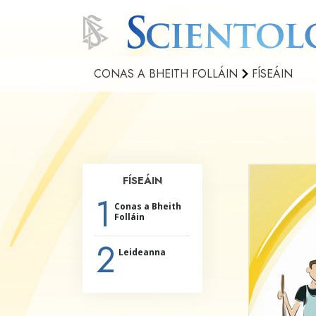
CONAS A BHEITH FOLLÁIN
FÍSEÁIN
FÍSEÁIN
1
Conas a Bheith
Folláin
2
Leideanna